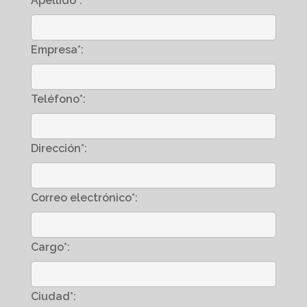
Apellido*:
Empresa*:
Teléfono*:
Dirección*:
Correo electrónico*:
Cargo*:
Ciudad*: