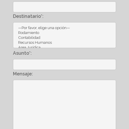
Destinatario*:
Asunto*:
Mensaje: