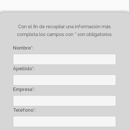
Con el fin de recopilar una información más
completa los campos con * son obligatorios
Nombre*:
Apellido*:
Empresa*:
Teléfono*: