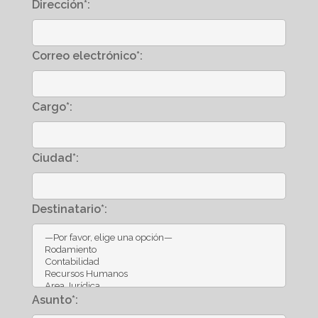
Dirección*:
Correo electrónico*:
Cargo*:
Ciudad*:
Destinatario*:
Asunto*: