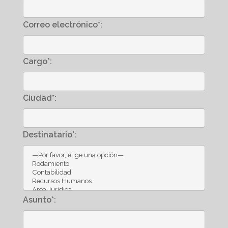
Correo electrónico*:
Cargo*:
Ciudad*:
Destinatario*:
Asunto*: