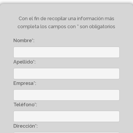
Con el fin de recopilar una información más
completa los campos con * son obligatorios
Nombre*:
Apellido*:
Empresa*:
Teléfono*:
Dirección*: