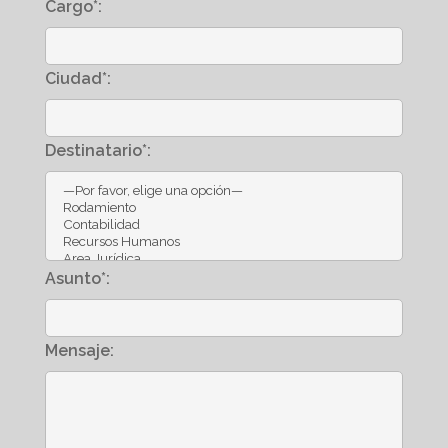
Cargo*:
Ciudad*:
Destinatario*:
Asunto*:
Mensaje: