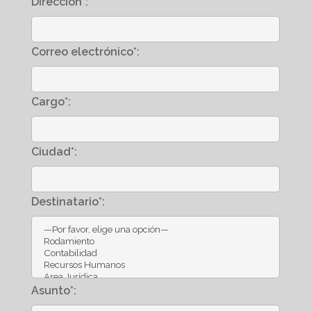
Dirección*:
Correo electrónico*:
Cargo*:
Ciudad*:
Destinatario*:
Asunto*: