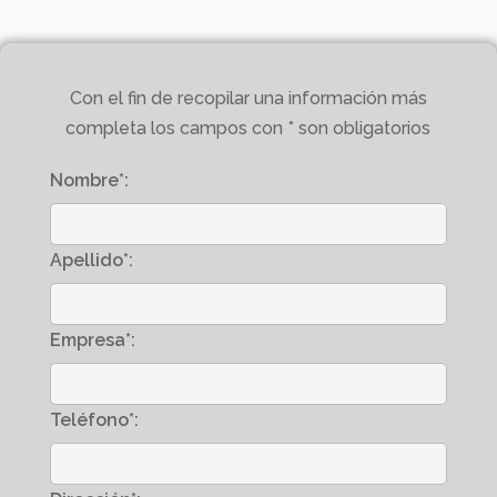
Con el fin de recopilar una información más
completa los campos con * son obligatorios
Nombre*:
Apellido*:
Empresa*:
Teléfono*: