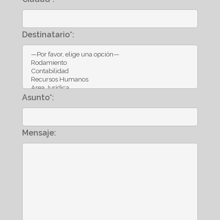
Destinatario*:
Asunto*:
Mensaje: