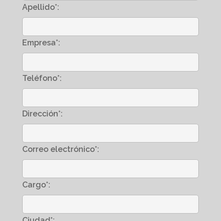
Apellido*:
Empresa*:
Teléfono*:
Dirección*:
Correo electrónico*:
Cargo*:
Ciudad*: