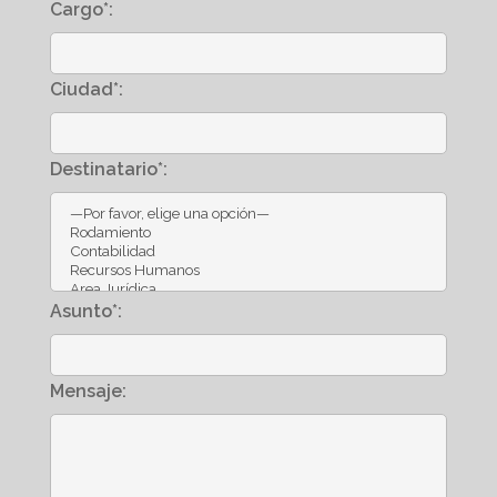
Cargo*:
Ciudad*:
Destinatario*:
Asunto*:
Mensaje: