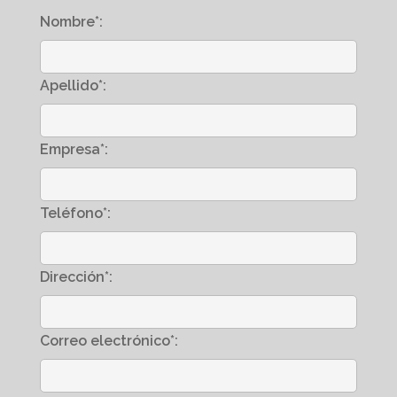
Nombre*:
Apellido*:
Empresa*:
Teléfono*:
Dirección*:
Correo electrónico*: