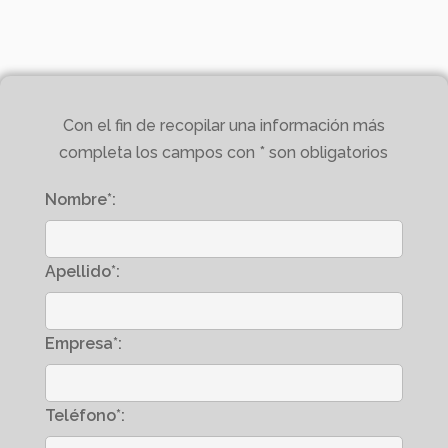
Con el fin de recopilar una información más
completa los campos con * son obligatorios
Nombre*:
Apellido*:
Empresa*:
Teléfono*: