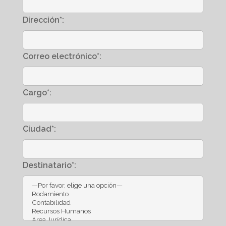
Dirección*:
Correo electrónico*:
Cargo*:
Ciudad*:
Destinatario*: