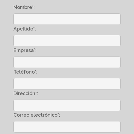
Nombre*:
Apellido*:
Empresa*:
Teléfono*:
Dirección*:
Correo electrónico*: