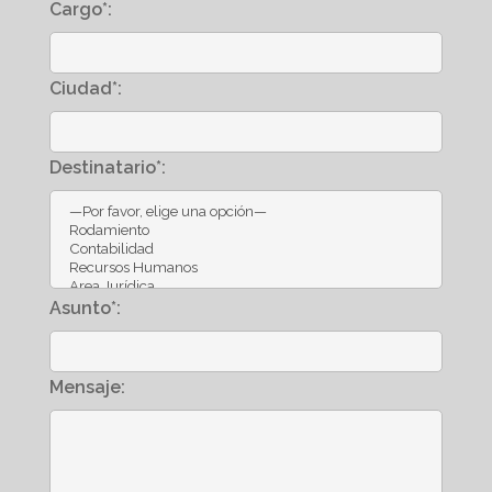
Cargo*:
Ciudad*:
Destinatario*:
Asunto*:
Mensaje: