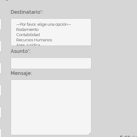
Destinatario*:
Asunto*:
Mensaje: