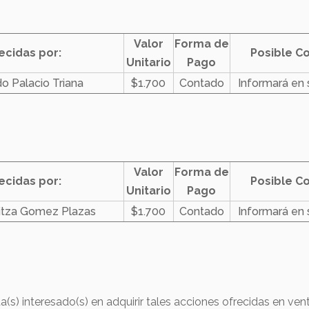
Valor
Forma de
ecidas por:
Posible C
Unitario
Pago
o Palacio Triana
$1.700
Contado
Informará en
Valor
Forma de
ecidas por:
Posible C
Unitario
Pago
ritza Gomez Plazas
$1.700
Contado
Informará en
ta(s) interesado(s) en adquirir tales acciones ofrecidas en ven