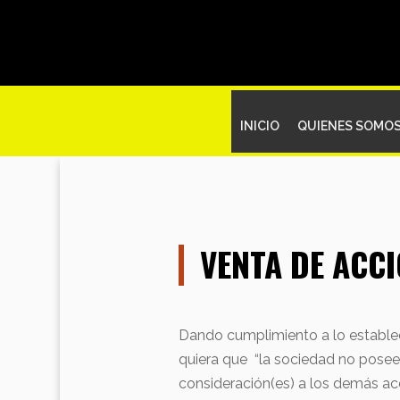
INICIO
QUIENES SOMO
VENTA DE ACCI
Dando cumplimiento a lo establec
quiera que “la sociedad no posee 
consideración(es) a los demás acci