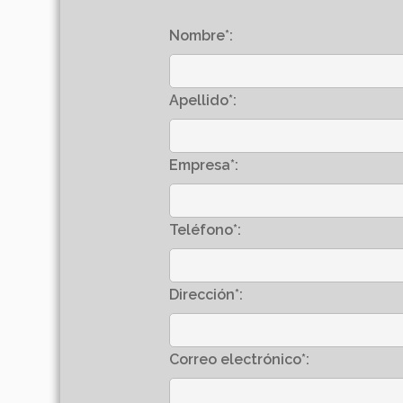
Nombre*:
Apellido*:
Empresa*:
Teléfono*:
Dirección*:
Correo electrónico*: