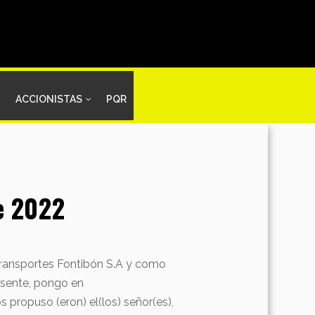
ACCIONISTAS
PQR
e 2022
 Transportes Fontibón S.A y como
resente, pongo en
s propuso (eron) el(los) señor(es),