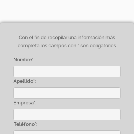
Con el fin de recopilar una información más
completa los campos con * son obligatorios
Nombre*:
Apellido*:
Empresa*:
Teléfono*: