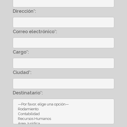
Dirección*:
Correo electrónico*:
Cargo*:
Ciudad*:
Destinatario*: