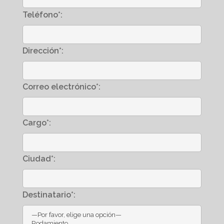
Teléfono*:
Dirección*:
Correo electrónico*:
Cargo*:
Ciudad*:
Destinatario*: