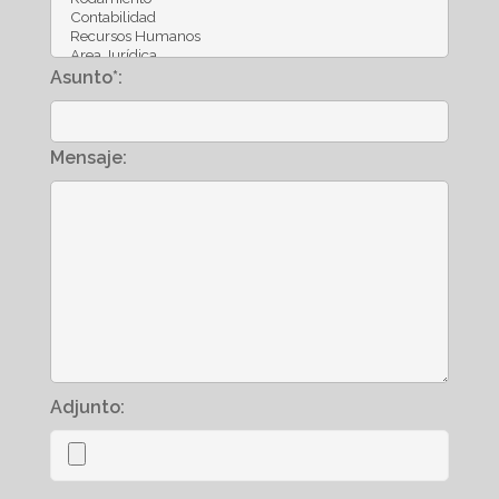
Asunto*:
Mensaje:
Adjunto: