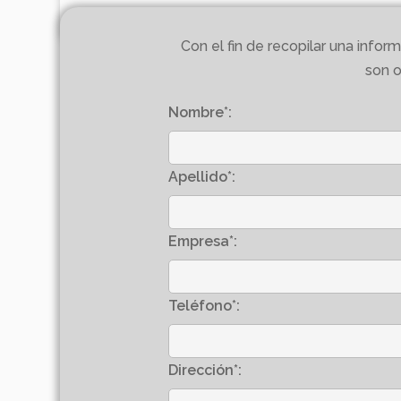
Con el fin de recopilar una inf
son o
Nombre*:
Apellido*:
Empresa*:
Teléfono*:
Dirección*: