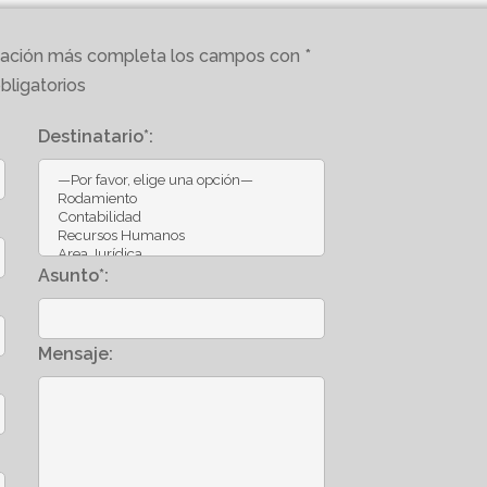
ormación más completa los campos con *
bligatorios
Destinatario*:
Asunto*:
Mensaje: