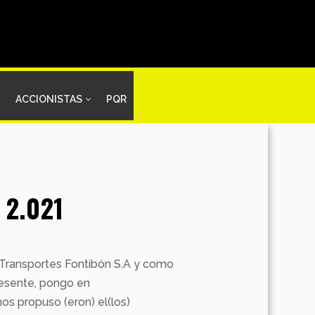
ACCIONISTAS
PQR
 2.021
e Transportes Fontibón S.A y como
presente, pongo en
nos propuso (eron) el(los)